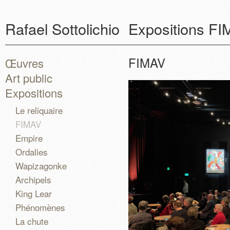
Rafael Sottolichio
Expositions
FI
FIMAV
Œuvres
Art public
Expositions
Le reliquaire
FIMAV
Empire
Ordalies
Wapizagonke
Archipels
King Lear
Phénomènes
La chute