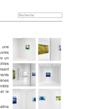
, une
uvres
le un
phies
uisant
ments
cènes
emble
et le
latine