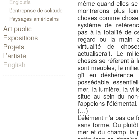
Engloutis
même quand elles se r
montrerons plus loin
L’entreprise de solitude
choses comme choses.
Paysages américains
système de référence
Art public
pas à la totalité de c
Expositions
regard ou la main au
Projets
virtualité de cho
actualiserait. Le mi
L’artiste
choses se réfèrent à 
English
sont meubles; le milie
gît en déshérence,
possédable, essentiell
mer, la lumière, la vi
situe au sein du non
l’appelons l’élémental.
(…)
L’élément n’a pas de 
sans forme. Ou plutôt 
mer et du champ, la po
cette face se dessin