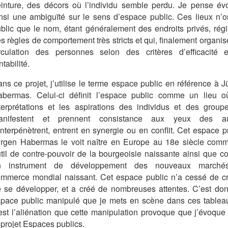
inture, des décors où l’individu semble perdu. Je pense év
nsi une ambiguïté sur le sens d’espace public. Ces lieux n’o
blic que le nom, étant généralement des endroits privés, régi
s règles de comportement très stricts et qui, finalement organis
rculation des personnes selon des critères d’efficacité 
ntabilité.
ns ce projet, j’utilise le terme espace public en référence à 
bermas. Celui-ci définit l’espace public comme un lieu o
terprétations et les aspirations des individus et des group
anifestent et prennent consistance aux yeux des au
interpénètrent, entrent en synergie ou en conflit. Cet espace p
rgen Habermas le voit naître en Europe au 18e siècle com
til de contre-pouvoir de la bourgeoisie naissante ainsi que 
n instrument de développement des nouveaux marché
mmerce mondial naissant. Cet espace public n’a cessé de cro
 se développer, et a créé de nombreuses attentes. C’est don
pace public manipulé que je mets en scène dans ces tableau
est l’aliénation que cette manipulation provoque que j’évoque
 projet Espaces publics.