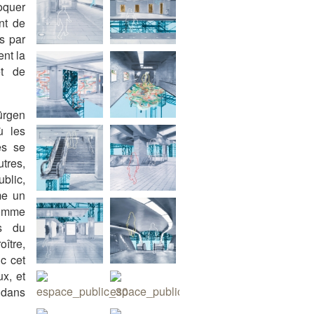
oquer
nt de
s par
ent la
et de
Jürgen
ù les
es se
tres,
ublic,
me un
comme
s du
ître,
c cet
x, et
 dans