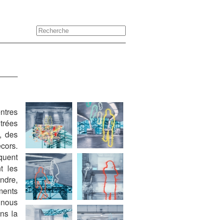
ntres
trées
, des
cors.
quent
t les
ndre,
ments
i nous
ns la