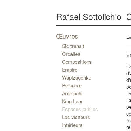
Rafael Sottolichio
Œuvres
Es
Sic transit
Ordalies
Es
Compositions
Ce
Empire
d
Wapizagonke
d’
Personæ
pe
Archipels
De
l’
King Lear
pe
Espaces publics
ce
Les visiteurs
re
Intérieurs
re