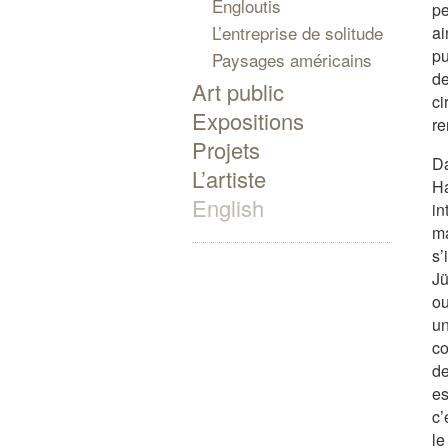
Engloutis
pe
L’entreprise de solitude
ai
pu
Paysages américains
de
Art public
ci
Expositions
re
Projets
Da
L’artiste
Ha
English
in
m
s’
Jü
ou
u
co
de
es
c’
le