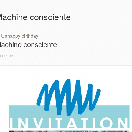
achine consciente
Unhappy birthday
ost navigation
achine consciente
11 09 16