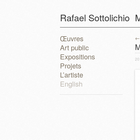
Rafael Sottolichio
M
Œuvres
←
P
M
Art public
Expositions
20
Projets
L’artiste
English