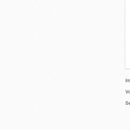
Im
Vo
S